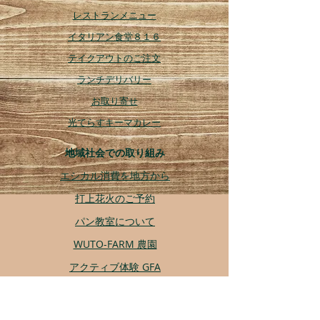
レストランメニュー
イタリアン食堂８１６
テイクアウトのご注文
ランチデリバリー
お取り寄せ
​光てらすキーマカレー
地域社会での取り組み
エシカル消費を地方から
打上花火のご予約
パン教室について
WUTO-FARM 農園
アクティブ体験 GFA
光てらせプロジェクト
その他の取り組み