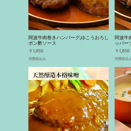
阿波牛肉巻きハンバーグ,ゆこうおろし
阿波牛
クイックビュー
ポン酢ソース
ッパー
価格
価格
￥1,850
￥1,850
消費税込み
消費税込