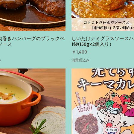
肉巻きハンバーグのブラックペ
しいたけデミグラスソースハ
クイックビュー
クイックビュー
ソース
1袋(150g×2個入り）
価格
￥1,400
み
消費税込み