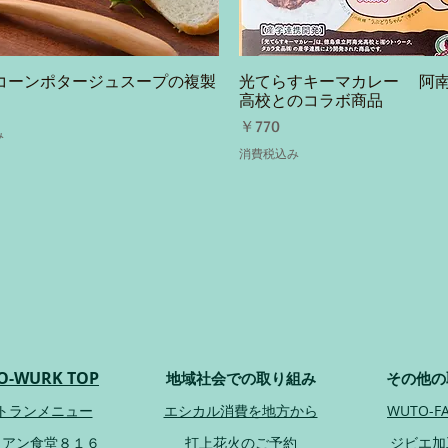
コーンポタージュスープの複製
光てらすキーマカレー 阿
クイックビュー
クイックビュー
高校とのコラボ商品
価格
￥770
み
消費税込み
O-WURK TOP
地域社会での取り組み
その他の
トランメニュー
エシカル消費を地方から
WUTO-F
リアン食堂８１６
打上花火のご予約
​ジビエ