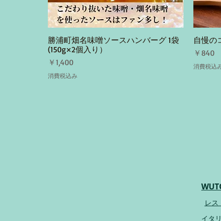
勝浦町畑名味噌ソースハンバーグ 1袋
自慢の
クイックビュー
(150g×2個入り）
価格
￥840
価格
￥1,400
消費税込
消費税込み
WUT
レス
イタ