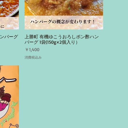
ンバーグ
上勝町 有機ゆこうおろしポン酢ハン
クイックビュー
バーグ 1袋(150g×2個入り）
価格
￥1,400
消費税込み